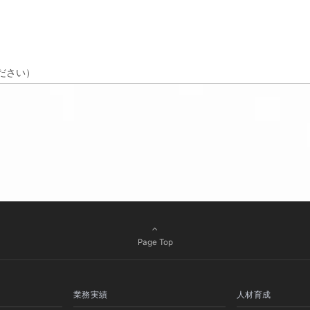
ください）
ご記入いただいた個人情報は、採用選考のため利用いたします。
に提供することはありません。
に委託する場合があります。その場合は、当社が規定する個人情報管理
ありますので、予めご了承ください。
acon)、広告用識別子などの技術を使用して個人情報を取得する場合があります。
止と是正、その他個人情報の安全管理のために必要かつ適切な措置を講じます
Page Top
は削除、利用停止、消去又は第三者提供の停止、第三者提供記録の開示
かつ的確に対応し、その結果を本人に通知致します。下記URLで提供
業務実績
人材育成