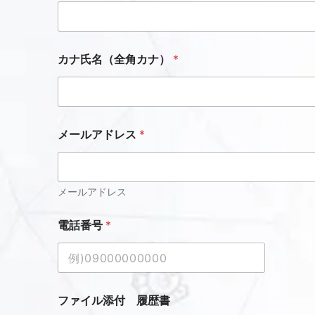
イ
ル
添
付
カナ氏名（全角カナ）
*
職
務
経
歴
書
詳
メールアドレス
*
細
な
ど
フ
メールアドレス
ァ
イ
電話番号
*
ル
添
付
履
歴
ファイル添付 履歴書
書