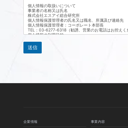
個人情報の取扱いについて
事業者の名称又は氏名
株式会社エスアイ総合研究所
個人情報保護管理者の氏名又は職名、所属及び連絡先
個人情報保護管理者：コーポレート本部長
TEL：03-6277-6318（勧誘、営業のお電話はお控え
個人情報の利用目的
お問い合わせフォームにご記入いただいた個人情報は、
個人情報の第三者への提供
送信
法令に基づく場合を除いて、取得した個人情報を第三者
個人情報の委託
上記の利用目的の範囲で個人情報の取扱いの一部を外部
が行われるよう監督します。
個人情報を入力するにあたっての注意事項
必須項目のご入力がない場合は、ご連絡出来ないことが
本人が容易に知覚できない方法による個人情報の取得
クッキー (cookie)、ウェブビーコン (web be
個人情報の安全管理措置について
取得した個人情報については、漏えい、滅失またはき損の防
Layer)による暗号化措置を講じています。
個人情報の権利について
個人情報に関する利用目的の通知、開示、訂正、追加又
がご本人であることを確認させていただいた上で、迅速
か、お問い合わせ窓口まで、お申し出ください。
企業情報
事業内容
URL：https://www.si-soken.jp/basic-policy/