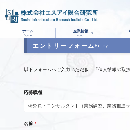
ホーム
企業情報
Home
about
エントリーフォーム
Entry
以下フォームへご入力いただき、「個人情報の取
応募職種
フ
名前
*
ァ